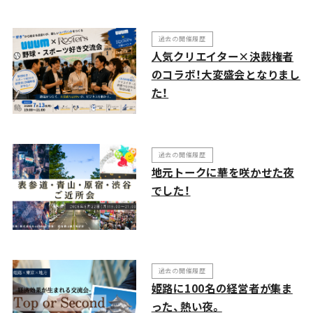
過去の開催履歴
人気クリエイター×決裁権者
のコラボ！大変盛会となりまし
た！
過去の開催履歴
地元トークに華を咲かせた夜
でした！
過去の開催履歴
姫路に100名の経営者が集ま
った、熱い夜。