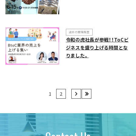
過去の開催履歴
令和の虎社長が参戦！！ToCビ
ジネスを盛り上げる時間とな
りました。
1
2
›
»