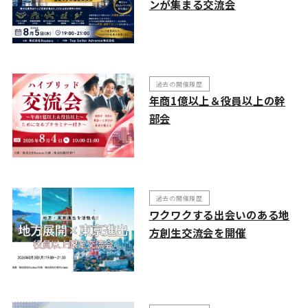
ンが集まる交流会
過去の開催履歴
年商1億以上＆役員以上の幹
部会
過去の開催履歴
ワクワクする出会いのある地
方創生交流会を開催